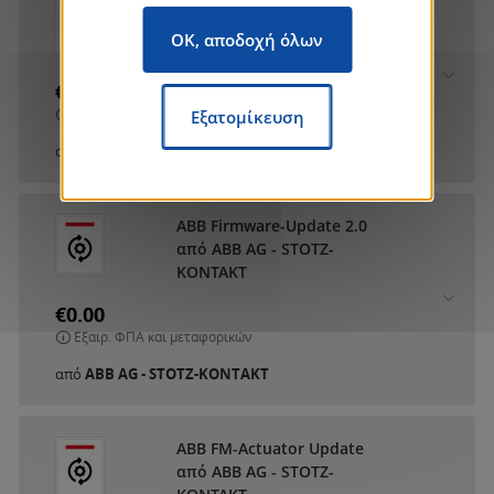
ABB DCA SmartTouch 10
από ABB AG - STOTZ-
OK, αποδοχή όλων
KONTAKT
€0.00
Εξαιρ. ΦΠΑ και μεταφορικών
Εξατομίκευση
από
ABB AG - STOTZ-KONTAKT
ABB Firmware-Update 2.0
από ABB AG - STOTZ-
KONTAKT
€0.00
Εξαιρ. ΦΠΑ και μεταφορικών
από
ABB AG - STOTZ-KONTAKT
ABB FM-Actuator Update
από ABB AG - STOTZ-