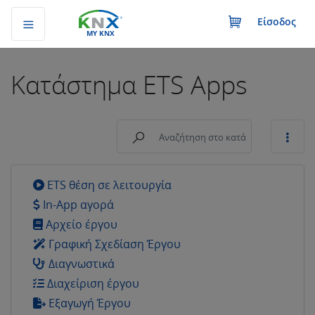
Είσοδος
MY KNX
Κατάστημα
ETS Apps
ETS θέση σε λειτουργία
In-App αγορά
Αρχείο έργου
Γραφική Σχεδίαση Έργου
Διαγνωστικά
Διαχείριση έργου
Εξαγωγή Έργου