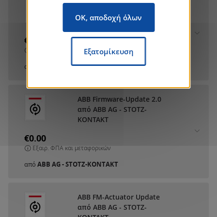
ABB DCA SmartTouch 10
από ABB AG - STOTZ-
OK, αποδοχή όλων
KONTAKT
€0.00
Εξαιρ. ΦΠΑ και μεταφορικών
Εξατομίκευση
από
ABB AG - STOTZ-KONTAKT
ABB Firmware-Update 2.0
από ABB AG - STOTZ-
KONTAKT
€0.00
Εξαιρ. ΦΠΑ και μεταφορικών
από
ABB AG - STOTZ-KONTAKT
ABB FM-Actuator Update
από ABB AG - STOTZ-