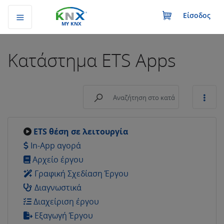
Είσοδος
MY KNX
Κατάστημα
ETS Apps
ETS θέση σε λειτουργία
In-App αγορά
Αρχείο έργου
Γραφική Σχεδίαση Έργου
Διαγνωστικά
Διαχείριση έργου
Εξαγωγή Έργου