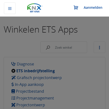
Aanmelden
MY KNX
Winkelen
ETS Apps
Diagnose
ETS inbedrijfstelling
Grafisch projectontwerp
In-App aankoop
Projectbestand
Projectmanagement
Projectontwerp