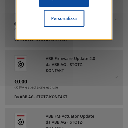
ABB DCA SmartTouch 10
da ABB AG - STOTZ-
KONTAKT
Personalizza
€0.00
IVA e spedizione escluse
Da
ABB AG - STOTZ-KONTAKT
ABB Firmware-Update 2.0
da ABB AG - STOTZ-
KONTAKT
€0.00
IVA e spedizione escluse
Da
ABB AG - STOTZ-KONTAKT
ABB FM-Actuator Update
da ABB AG - STOTZ-