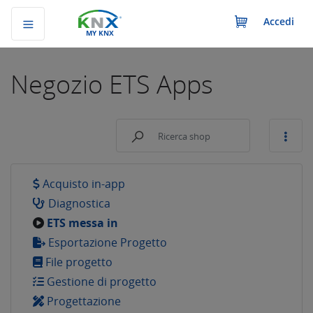
Accedi
MY KNX
Negozio
ETS Apps
Acquisto in-app
Diagnostica
ETS messa in
Esportazione Progetto
File progetto
Gestione di progetto
Progettazione