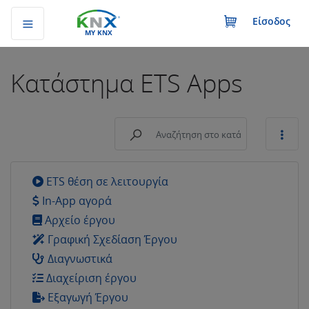
Είσοδος
MY KNX
Κατάστημα
ETS Apps
ETS θέση σε λειτουργία
In-App αγορά
Αρχείο έργου
Γραφική Σχεδίαση Έργου
Διαγνωστικά
Διαχείριση έργου
Εξαγωγή Έργου