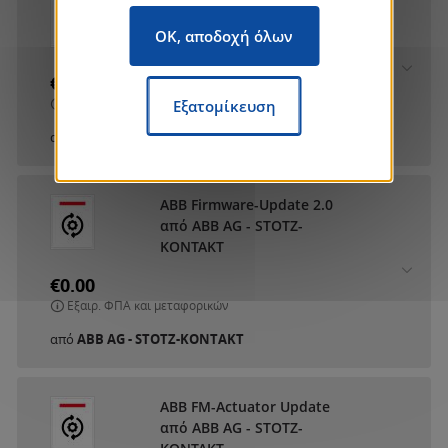
ABB DCA SmartTouch 10
από ABB AG - STOTZ-
OK, αποδοχή όλων
KONTAKT
€0.00
Εξαιρ. ΦΠΑ και μεταφορικών
Εξατομίκευση
από
ABB AG - STOTZ-KONTAKT
ABB Firmware-Update 2.0
από ABB AG - STOTZ-
KONTAKT
€0.00
Εξαιρ. ΦΠΑ και μεταφορικών
από
ABB AG - STOTZ-KONTAKT
ABB FM-Actuator Update
από ABB AG - STOTZ-