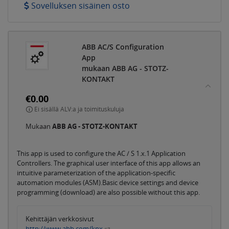
Sovelluksen sisäinen osto
ABB AC/S Configuration
App
mukaan ABB AG - STOTZ-
KONTAKT
€0.00
Ei sisällä ALV:a ja toimituskuluja
Mukaan
ABB AG - STOTZ-KONTAKT
This app is used to configure the AC / S 1.x.1 Application
Controllers. The graphical user interface of this app allows an
intuitive parameterization of the application-specific
automation modules (ASM).Basic device settings and device
programming (download) are also possible without this app.
Kehittäjän verkkosivut
http://www.abb.com/knx