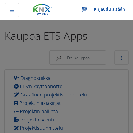
Kirjaudu sisään
MY KNX
Kauppa
ETS Apps
Diagnostiikka
ETS:n käyttöönotto
Graafinen projektisuunnittelu
Projektin asiakirjat
Projektin hallinta
Projektin vienti
Projektisuunnittelu