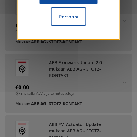
ABB DCA SmartTouch 10
mukaan ABB AG - STOTZ-
KONTAKT
Personoi
€0.00
Ei sisällä ALV:a ja toimituskuluja
Mukaan
ABB AG - STOTZ-KONTAKT
ABB Firmware-Update 2.0
mukaan ABB AG - STOTZ-
KONTAKT
€0.00
Ei sisällä ALV:a ja toimituskuluja
Mukaan
ABB AG - STOTZ-KONTAKT
ABB FM-Actuator Update
mukaan ABB AG - STOTZ-