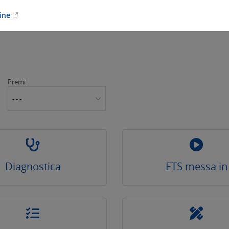
line
Premi
- - -
Diagnostica
ETS messa in