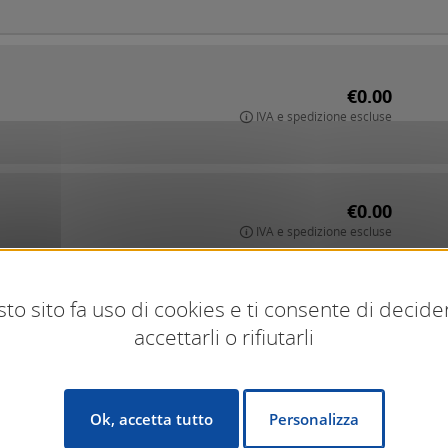
€0.00
IVA e spedizione escluse
€0.00
IVA e spedizione escluse
to sito fa uso di cookies e ti consente di decide
€0.00
accettarli o rifiutarli
IVA e spedizione escluse
Ok, accetta tutto
Personalizza
€0.00