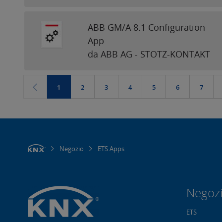
ABB GM/A 8.1 Configuration
App
da ABB AG - STOTZ-KONTAKT
1
2
3
4
5
6
7
Negozio
ETS Apps
Negoz
ETS