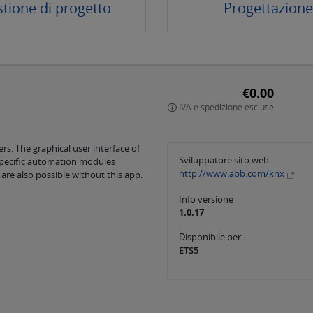
tione di progetto
Progettazione
€0.00
IVA e spedizione escluse
ers. The graphical user interface of
Sviluppatore sito web
-specific automation modules
http://www.abb.com/knx
re also possible without this app.
Info versione
1.0.17
Disponibile per
ETS5