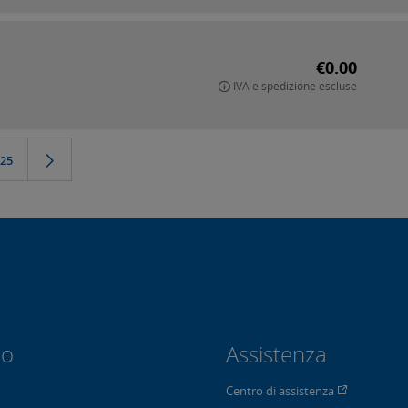
€0.00
IVA e spedizione escluse
25
io
Assistenza
Centro di assistenza