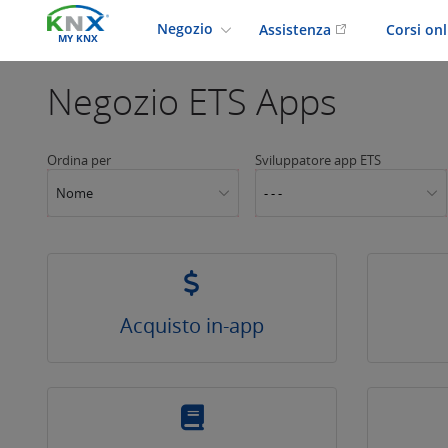
Negozio
Assistenza
Corsi on
MY KNX
Negozio
ETS Apps
Ordina per
Sviluppatore app ETS
Nome
- - -
Acquisto in-app