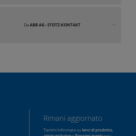
Da
ABB AG - STOTZ-KONTAKT
Rimani aggiornato
Tienimi Informato su
lanci di prodotto,
azioni esclusive
e
Prossimi eventi
per i