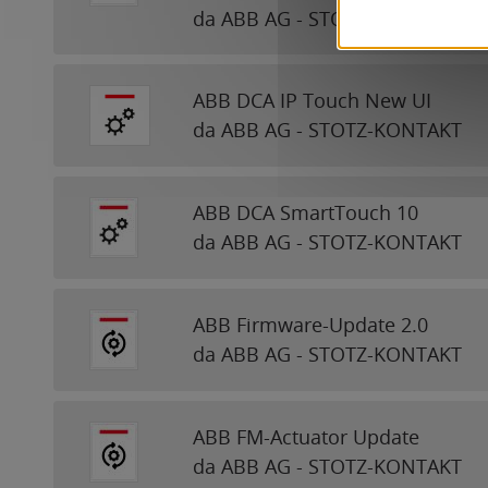
da ABB AG - STOTZ-KONTAKT
ABB DCA IP Touch New UI
da ABB AG - STOTZ-KONTAKT
ABB DCA SmartTouch 10
da ABB AG - STOTZ-KONTAKT
ABB Firmware-Update 2.0
da ABB AG - STOTZ-KONTAKT
ABB FM-Actuator Update
da ABB AG - STOTZ-KONTAKT