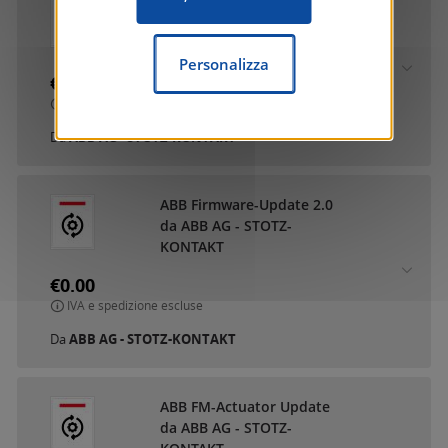
ABB DCA SmartTouch 10
da ABB AG - STOTZ-
KONTAKT
Personalizza
€0.00
IVA e spedizione escluse
Da
ABB AG - STOTZ-KONTAKT
ABB Firmware-Update 2.0
da ABB AG - STOTZ-
KONTAKT
€0.00
IVA e spedizione escluse
Da
ABB AG - STOTZ-KONTAKT
ABB FM-Actuator Update
da ABB AG - STOTZ-