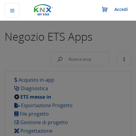
Accedi
MY KNX
Negozio
ETS Apps
Acquisto in-app
Diagnostica
ETS messa in
Esportazione Progetto
File progetto
Gestione di progetto
Progettazione