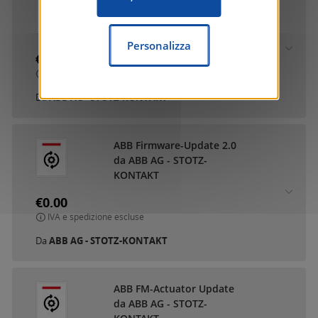
ABB DCA SmartTouch 10
da ABB AG - STOTZ-
KONTAKT
Personalizza
€0.00
IVA e spedizione escluse
Da
ABB AG - STOTZ-KONTAKT
ABB Firmware-Update 2.0
da ABB AG - STOTZ-
KONTAKT
€0.00
IVA e spedizione escluse
Da
ABB AG - STOTZ-KONTAKT
ABB FM-Actuator Update
da ABB AG - STOTZ-