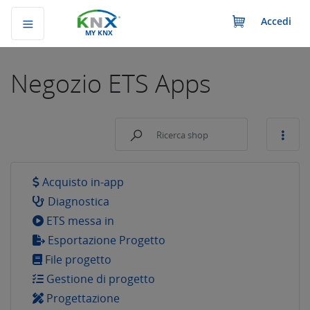
Accedi
MY KNX
Negozio
ETS Apps
Acquisto in-app
Diagnostica
ETS messa in
Esportazione Progetto
File progetto
Gestione di progetto
Progettazione