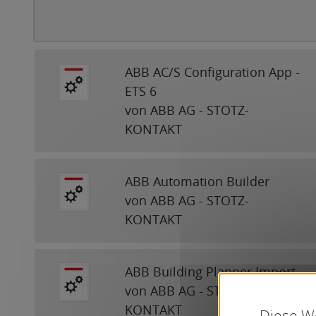
ABB AC/S Configuration App -
ETS 6
von ABB AG - STOTZ-
KONTAKT
ABB Automation Builder
von ABB AG - STOTZ-
KONTAKT
ABB Building Planner Import
von ABB AG - STOTZ-
KONTAKT
Diese We