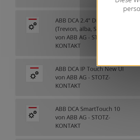
perso
ABB DCA 2.4" Display
(Trevion, alba, SIDUS, SAGA)
von ABB AG - STOTZ-
KONTAKT
ABB DCA IP Touch New UI
von ABB AG - STOTZ-
KONTAKT
ABB DCA SmartTouch 10
von ABB AG - STOTZ-
KONTAKT