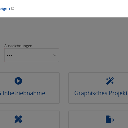
zeigen
Auszeichnungen
- - -
S Inbetriebnahme
Graphisches Projek