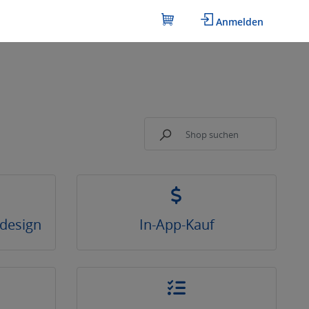
Anmelden
tdesign
In-App-Kauf