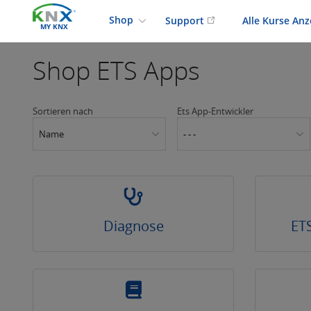
Shop
Support
Alle Kurse An
MY KNX
Shop
ETS Apps
Sortieren nach
Ets App-Entwickler
Name
- - -
Diagnose
ET