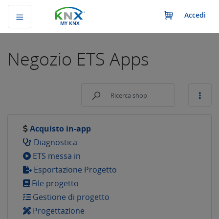
Accedi
MY KNX
Negozio
ETS Apps
Acquisto in-app
Diagnostica
ETS messa in
Esportazione Progetto
File progetto
Gestione di progetto
Progettazione