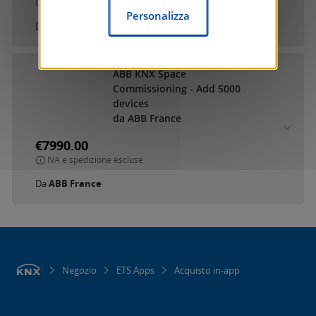
IVA e spedizione escluse
Personalizza
Da
ABB France
ABB KNX Space
Commissioning - Add 5000
devices
da ABB France
€7990.00
IVA e spedizione escluse
Da
ABB France
Negozio
ETS Apps
Acquisto in-app