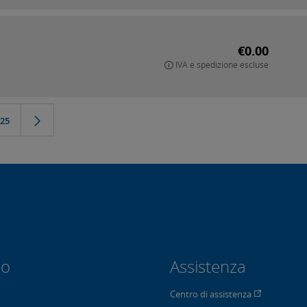
€0.00
IVA e spedizione escluse
25
io
Assistenza
Centro di assistenza