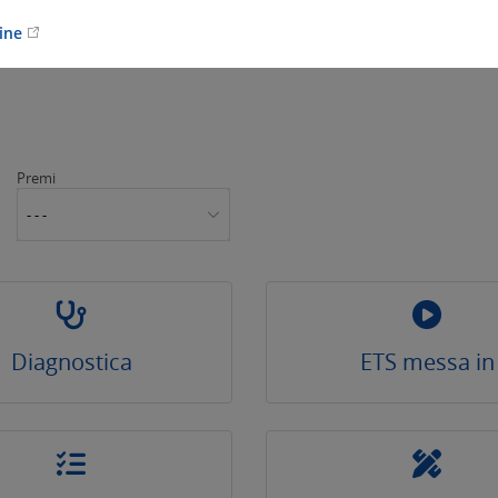
line
Premi
- - -
Diagnostica
ETS messa in