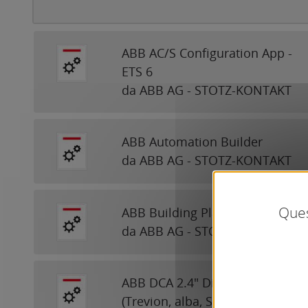
ABB AC/S Configuration App -
ETS 6
da ABB AG - STOTZ-KONTAKT
ABB Automation Builder
da ABB AG - STOTZ-KONTAKT
Ques
ABB Building Planner Import
da ABB AG - STOTZ-KONTAKT
ABB DCA 2.4" Display
(Trevion, alba, SIDUS, SAGA)