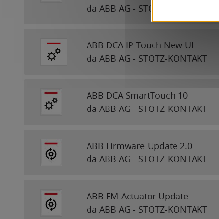
da ABB AG - STOTZ-KONTAKT
ABB DCA IP Touch New UI
da ABB AG - STOTZ-KONTAKT
ABB DCA SmartTouch 10
da ABB AG - STOTZ-KONTAKT
ABB Firmware-Update 2.0
da ABB AG - STOTZ-KONTAKT
ABB FM-Actuator Update
da ABB AG - STOTZ-KONTAKT