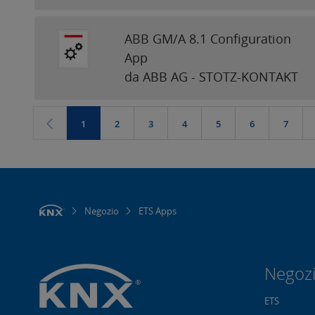
ABB GM/A 8.1 Configuration
App
da ABB AG - STOTZ-KONTAKT
1
2
3
4
5
6
7
Negozio
ETS Apps
Negoz
ETS