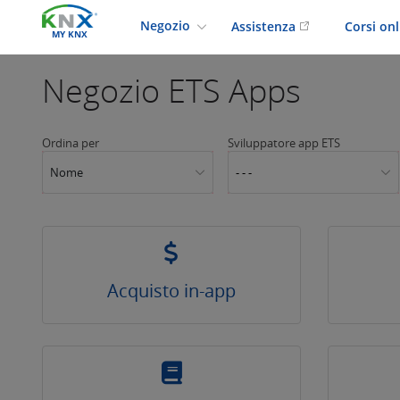
Negozio
Assistenza
Corsi on
MY KNX
Negozio
ETS Apps
Ordina per
Sviluppatore app ETS
Nome
- - -
Acquisto in-app