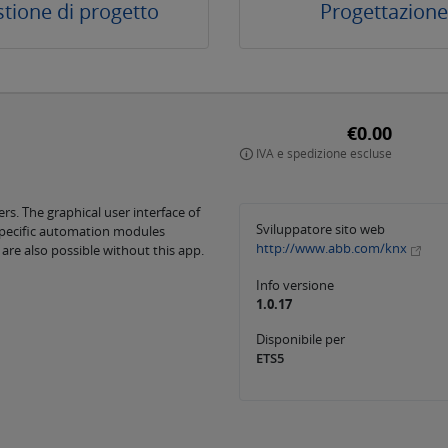
tione di progetto
Progettazione
€0.00
IVA e spedizione escluse
ers. The graphical user interface of
Sviluppatore sito web
-specific automation modules
http://www.abb.com/knx
re also possible without this app.
Info versione
1.0.17
Disponibile per
ETS5