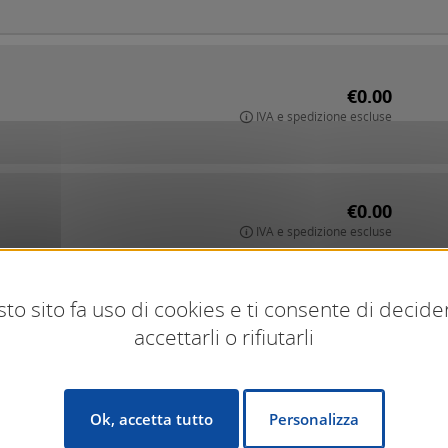
€0.00
IVA e spedizione escluse
€0.00
IVA e spedizione escluse
to sito fa uso di cookies e ti consente di decide
€0.00
accettarli o rifiutarli
IVA e spedizione escluse
Ok, accetta tutto
Personalizza
€0.00