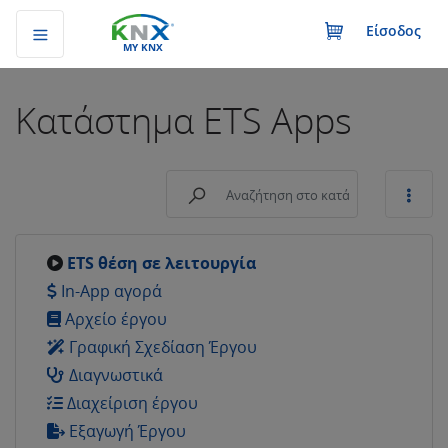
Είσοδος
MY KNX
Κατάστημα
ETS Apps
ETS θέση σε λειτουργία
In-App αγορά
Αρχείο έργου
Γραφική Σχεδίαση Έργου
Διαγνωστικά
Διαχείριση έργου
Εξαγωγή Έργου