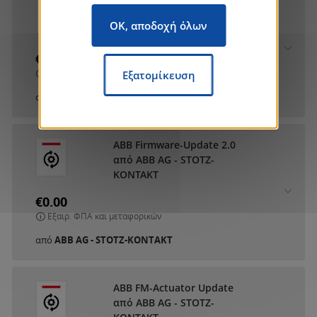
ABB DCA SmartTouch 10
από ABB AG - STOTZ-
OK, αποδοχή όλων
KONTAKT
€0.00
Εξαιρ. ΦΠΑ και μεταφορικών
Εξατομίκευση
από
ABB AG - STOTZ-KONTAKT
ABB Firmware-Update 2.0
από ABB AG - STOTZ-
KONTAKT
€0.00
Εξαιρ. ΦΠΑ και μεταφορικών
από
ABB AG - STOTZ-KONTAKT
ABB FM-Actuator Update
από ABB AG - STOTZ-