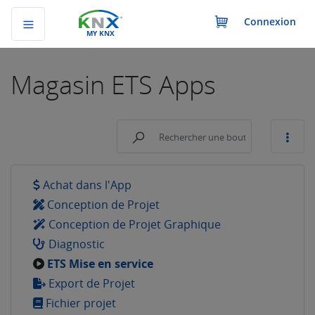
Connexion
MY KNX
Magasin
ETS Apps
Achat dans l'App
Conception de Projet
Conception de Projet Graphique
Diagnostic
ETS Mise en service
Export de Projet
Fichier projet