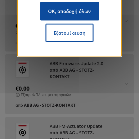
ABB DCA SmartTouch 10
από ABB AG - STOTZ-
OK, αποδοχή όλων
KONTAKT
€0.00
Εξαιρ. ΦΠΑ και μεταφορικών
Εξατομίκευση
από
ABB AG - STOTZ-KONTAKT
ABB Firmware-Update 2.0
από ABB AG - STOTZ-
KONTAKT
€0.00
Εξαιρ. ΦΠΑ και μεταφορικών
από
ABB AG - STOTZ-KONTAKT
ABB FM-Actuator Update
από ABB AG - STOTZ-