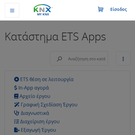
Είσοδος
MY KNX
Κατάστημα
ETS Apps
ETS θέση σε λειτουργία
In-App αγορά
Αρχείο έργου
Γραφική Σχεδίαση Έργου
Διαγνωστικά
Διαχείριση έργου
Εξαγωγή Έργου