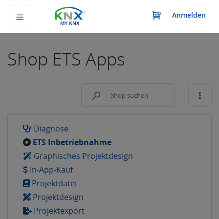
Anmelden
MY KNX
Shop
ETS Apps
Diagnose
ETS Inbetriebnahme
Graphisches Projektdesign
In-App-Kauf
Projektdatei
Projektdesign
Projektexport