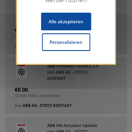
ABB DCA SmartTouch 10
von ABB AG - STOTZ-
KONTAKT
Alle akzeptieren
€0.00
exkl. MwSt. und Versand
Personalisieren
Von
ABB AG - STOTZ-KONTAKT
ABB Firmware-Update 2.0
von ABB AG - STOTZ-
KONTAKT
€0.00
exkl. MwSt. und Versand
Von
ABB AG - STOTZ-KONTAKT
ABB FM-Actuator Update
von ABB AG - STOTZ-