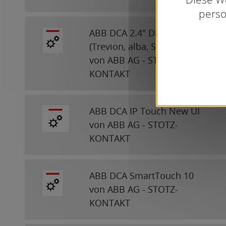
perso
ABB DCA 2.4" Display
(Trevion, alba, SIDUS, SAGA)
von ABB AG - STOTZ-
KONTAKT
ABB DCA IP Touch New UI
von ABB AG - STOTZ-
KONTAKT
ABB DCA SmartTouch 10
von ABB AG - STOTZ-
KONTAKT