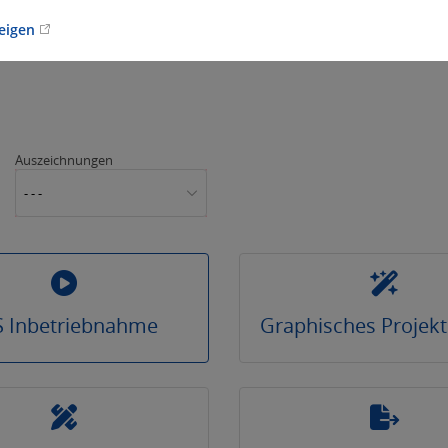
zeigen
Auszeichnungen
- - -
S Inbetriebnahme
Graphisches Projek