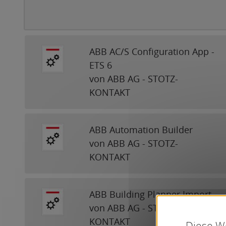
ABB AC/S Configuration App -
ETS 6
von ABB AG - STOTZ-
KONTAKT
ABB Automation Builder
von ABB AG - STOTZ-
KONTAKT
ABB Building Planner Import
von ABB AG - STOTZ-
KONTAKT
Diese We