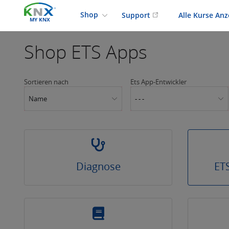
Shop
Support
Alle Kurse An
MY KNX
Shop
ETS Apps
Sortieren nach
Ets App-Entwickler
Name
- - -
Diagnose
ET