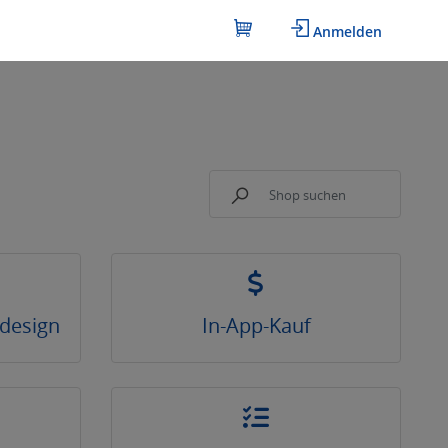
Anmelden
tdesign
In-App-Kauf