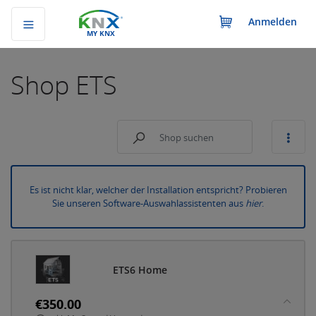
Anmelden
MY KNX
Shop
ETS
Es ist nicht klar, welcher der Installation entspricht? Probieren
Sie unseren Software-Auswahlassistenten aus
hier
.
ETS6 Home
€350.00