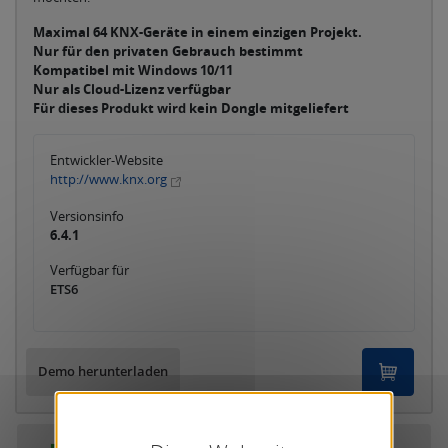
Maximal 64 KNX-Geräte in einem einzigen Projekt.
Nur für den privaten Gebrauch bestimmt
Kompatibel mit Windows 10/11
Nur als Cloud-Lizenz verfügbar
Für dieses Produkt wird kein Dongle mitgeliefert
Entwickler-Website
http://www.knx.org
Versionsinfo
6.4.1
Verfügbar für
ETS6
Demo herunterladen