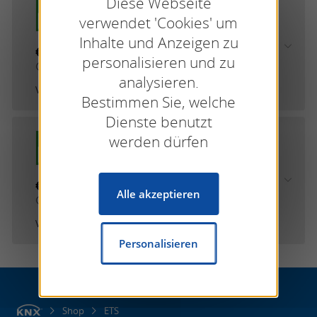
Diese Webseite
ETS6 Lite
verwendet 'Cookies' um
Inhalte und Anzeigen zu
€200.00
personalisieren und zu
exkl. MwSt. und Versand
analysieren.
Von
KNX Association
Bestimmen Sie, welche
Dienste benutzt
werden dürfen
ETS6 Professional
€1000.00
Alle akzeptieren
exkl. MwSt. und Versand
Von
KNX Association
Personalisieren
Shop
ETS