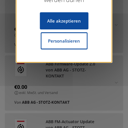
ABB DCA SmartTouch 10
von ABB AG - STOTZ-
KONTAKT
Alle akzeptieren
€0.00
exkl. MwSt. und Versand
Personalisieren
Von
ABB AG - STOTZ-KONTAKT
ABB Firmware-Update 2.0
von ABB AG - STOTZ-
KONTAKT
€0.00
exkl. MwSt. und Versand
Von
ABB AG - STOTZ-KONTAKT
ABB FM-Actuator Update
von ABB AG - STOTZ-