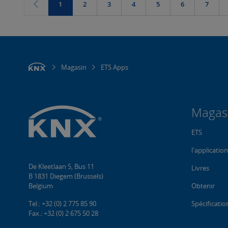
1
2
3
4
5
6
7
Magasin
ETS Apps
Magas
ETS
l'applicatio
De Kleetlaan 5, Bus 11
Livres
B 1831 Diegem (Brussels)
Belgium
Obtenir
Tel.: +32 (0) 2 775 85 90
Spécificati
Fax.: +32 (0) 2 675 50 28