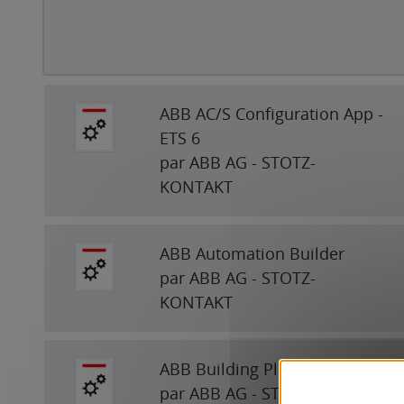
ABB AC/S Configuration App -
ETS 6
par ABB AG - STOTZ-
KONTAKT
ABB Automation Builder
par ABB AG - STOTZ-
KONTAKT
ABB Building Planner Import
par ABB AG - STOTZ-