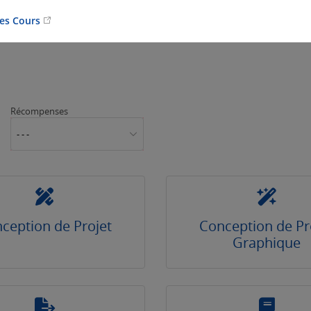
Les Cours
Récompenses
- - -
ception de Projet
Conception de Pr
Graphique