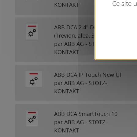
Ce site 
KONTAKT
ABB DCA 2.4" Display
(Trevion, alba, SIDUS, SAGA)
par ABB AG - STOTZ-
KONTAKT
ABB DCA IP Touch New UI
par ABB AG - STOTZ-
KONTAKT
ABB DCA SmartTouch 10
par ABB AG - STOTZ-
KONTAKT