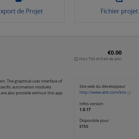
xport de Projet
Fichier projet
€0.00
Hors TVA et frais de port
ers. The graphical user interface of
Site web du développeur
-specific automation modules
http://www.abb.com/knx
re also possible without this app.
Infos version
1.0.17
Disponible pour
ETS5