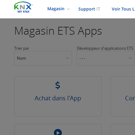
Magasin
Support
Voir Tous 
MY KNX
Magasin
ETS Apps
Trier par
Développeur d'applications ETS
Nom
- - -
Achat dans l'App
Con