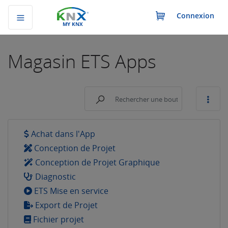
Connexion
MY KNX
Magasin
ETS Apps
Achat dans l'App
Conception de Projet
Conception de Projet Graphique
Diagnostic
ETS Mise en service
Export de Projet
Fichier projet