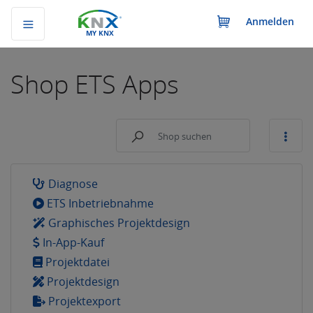
Anmelden
MY KNX
Shop
ETS Apps
Diagnose
ETS Inbetriebnahme
Graphisches Projektdesign
In-App-Kauf
Projektdatei
Projektdesign
Projektexport