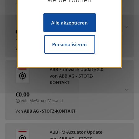
ABB DCA SmartTouch 10
von ABB AG - STOTZ-
KONTAKT
Alle akzeptieren
€0.00
exkl. MwSt. und Versand
Personalisieren
Von
ABB AG - STOTZ-KONTAKT
ABB Firmware-Update 2.0
von ABB AG - STOTZ-
KONTAKT
€0.00
exkl. MwSt. und Versand
Von
ABB AG - STOTZ-KONTAKT
ABB FM-Actuator Update
von ABB AG - STOTZ-