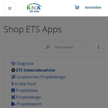
Anmelden
MY KNX
Shop
ETS Apps
Diagnose
ETS Inbetriebnahme
Graphisches Projektdesign
In-App-Kauf
Projektdatei
Projektdesign
Projektexport