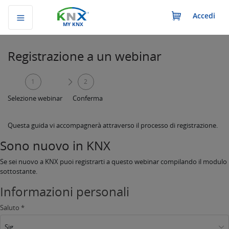
Accedi
MY KNX
Registrazione a un webinar
1
2
Selezione webinar
Conferma
Questa guida vi accompagnerà attraverso il processo di registrazione.
Sono nuovo in KNX
Se sei nuovo a KNX puoi registrarti a questo webinar compilando il modulo
sottostante.
Informazioni personali
Saluto *
Sig.