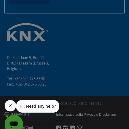
De Kleetlaan 5, Bus 11
B 1831 Diegem (Brussels)
Belgium
Tel.: +32 (0) 2 775 85 90
Fax.: +32 (0) 2 675 50 28
Copyright © 2026 KNX Association cvba. Tutti i diritti riservati.
Italiano (IT)
Informativa sulla Privacy e Disclaimer
Impostazioni Cookie