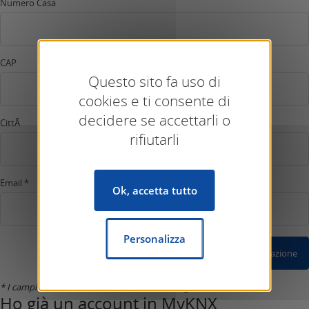
Numero Casa
CAP
Questo sito fa uso di
cookies e ti consente di
decidere se accettarli o
CittÃ
rifiutarli
Email *
Ok, accetta tutto
Personalizza
Conferma Registrazione
* I campi marcati con un asterisco sono obbligatori.
Ho già un account in MyKNX