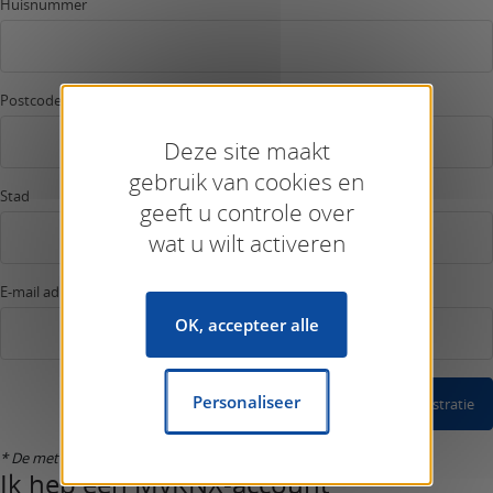
Huisnummer
Postcode
Deze site maakt
gebruik van cookies en
Stad
geeft u controle over
wat u wilt activeren
E-mail adres *
OK, accepteer alle
Personaliseer
Bevestig Registratie
* De met een sterretje gemarkeerde velden zijn verplicht.
Ik heb een MyKNX-account