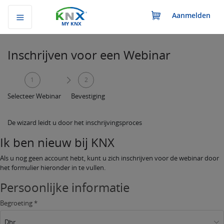
Aanmelden
MY KNX
Inschrijven voor een Webinar
1
2
Selecteer Webinar
Bevestiging
De wizard leidt u door het inschrijvingsproces
Ik ben nieuw bij KNX
Als u nog geen account hebt, kunt u zich inschrijven voor de webinar door
het formulier hieronder in te vullen.
Persoonlijke informatie
Begroeting *
Dhr.