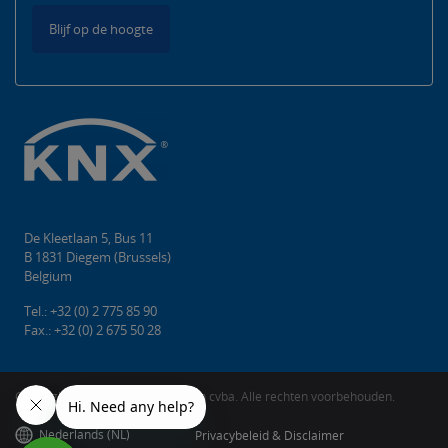
Blijf op de hoogte
De Kleetlaan 5, Bus 11
B 1831 Diegem (Brussels)
Belgium
Tel.: +32 (0) 2 775 85 90
Fax.: +32 (0) 2 675 50 28
Copyright © 2026 KNX Association cvba. Alle rechten voorbehouden.
Nederlands (NL)
Privacybeleid & Disclaimer