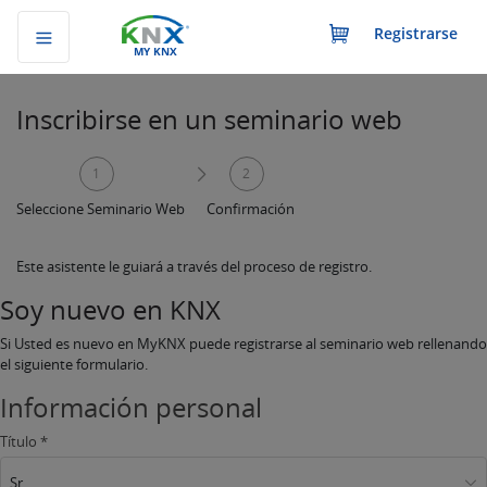
Registrarse
MY KNX
Inscribirse en un seminario web
1
2
Seleccione Seminario Web
Confirmación
Este asistente le guiará a través del proceso de registro.
Soy nuevo en KNX
Si Usted es nuevo en MyKNX puede registrarse al seminario web rellenando
el siguiente formulario.
Información personal
Título *
Sr.