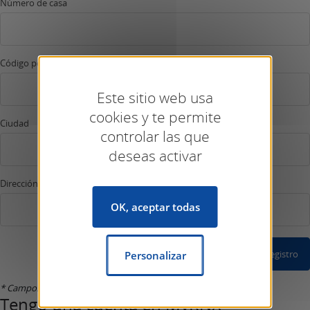
Número de casa
Código postal
Este sitio web usa
cookies y te permite
Ciudad
controlar las que
deseas activar
Dirección de correo electrónico *
OK, aceptar todas
Confirmar Registro
Personalizar
* Campos marcados con un asterisco son obligatorios.
Tengo una cuenta en MyKNX