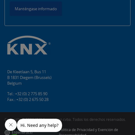
Manténgase informado
De Kleetlaan 5, Bus 11
B 1831 Diegem (Brussels)
Belgium
Tel.: +32 (0) 2 775 85 90
Fax.: +32 (0) 2 675 50 28
Copyright ©️ 2026 KNX Association cvba. Todos los derechos reservados.
Política de Privacidad y Exención de
Español (ES)