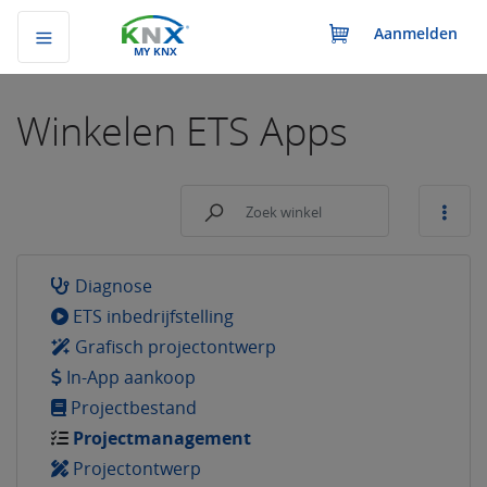
Aanmelden
MY KNX
Winkelen
ETS Apps
Diagnose
ETS inbedrijfstelling
Grafisch projectontwerp
In-App aankoop
Projectbestand
Projectmanagement
Projectontwerp