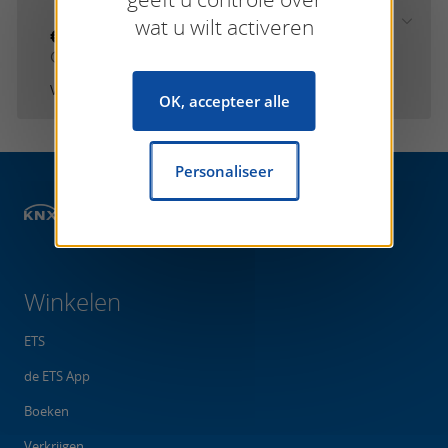
wat u wilt activeren
€0.00
btw en verzending exclusief
Van
Zennio Avance y Tecnología s.l...
OK, accepteer alle
Personaliseer
Winkelen
ETS Apps
Projectmanagement
Winkelen
ETS
de ETS App
Boeken
Verkrijgen