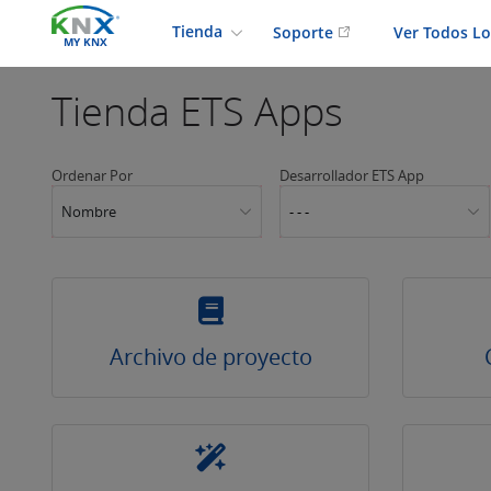
Tienda
Soporte
Ver Todos L
MY KNX
Tienda
ETS Apps
Ordenar Por
Desarrollador ETS App
Nombre
- - -
Archivo de proyecto