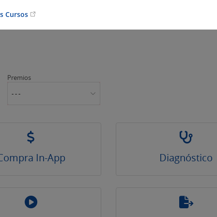
os Cursos
Premios
- - -
Compra In-App
Diagnóstico