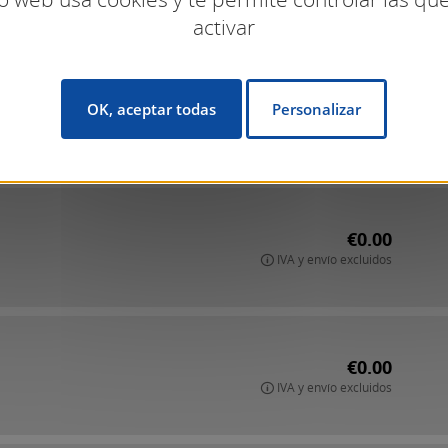
activar
€0.00
OK, aceptar todas
Personalizar
IVA y envío excluidos
€0.00
IVA y envío excluidos
€0.00
IVA y envío excluidos