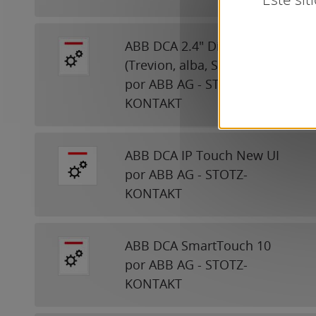
ABB DCA 2.4" Display
(Trevion, alba, SIDUS, SAGA)
por ABB AG - STOTZ-
KONTAKT
ABB DCA IP Touch New UI
por ABB AG - STOTZ-
KONTAKT
ABB DCA SmartTouch 10
por ABB AG - STOTZ-
KONTAKT