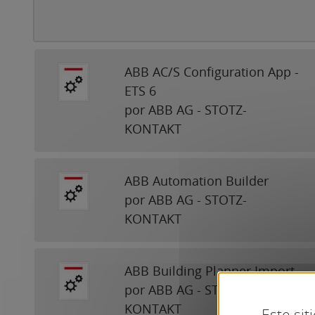
ABB AC/S Configuration App -
ETS 6
por ABB AG - STOTZ-
KONTAKT
ABB Automation Builder
por ABB AG - STOTZ-
KONTAKT
ABB Building Planner Import
por ABB AG - STOTZ-
KONTAKT
Este sit