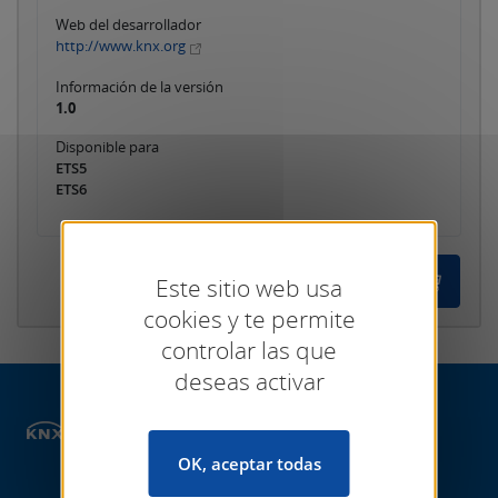
Web del desarrollador
http://www.knx.org
Información de la versión
1.0
Disponible para
ETS5
ETS6
Este sitio web usa
cookies y te permite
controlar las que
deseas activar
Tienda
ETS Apps
Archivo de proyecto
OK, aceptar todas