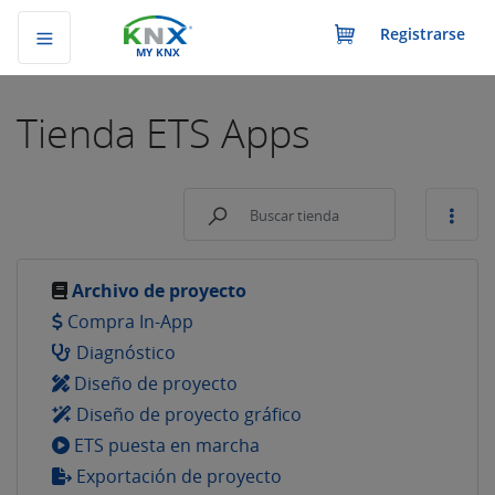
Registrarse
MY KNX
Tienda
ETS Apps
Archivo de proyecto
Compra In-App
Diagnóstico
Diseño de proyecto
Diseño de proyecto gráfico
ETS puesta en marcha
Exportación de proyecto