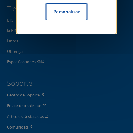
Tienda
Personalizar
ETS
la ETS App
Libros
Obtenga
Especificaciones KNX
Soporte
Centro de Soporte
Enviar una solicitud
Artículos Destacados
Comunidad