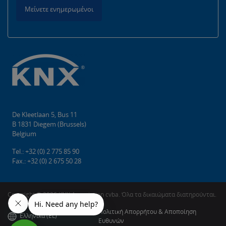
Μείνετε ενημερωμένοι
De Kleetlaan 5, Bus 11
B 1831 Diegem (Brussels)
Belgium
Tel.: +32 (0) 2 775 85 90
Fax.: +32 (0) 2 675 50 28
Copyright © 2026 KNX Association cvba. Όλα τα δικαιώματα διατηρούνται.
Πολιτική Απορρήτου & Αποποίηση
Ελληνικά (EL)
Ευθυνών