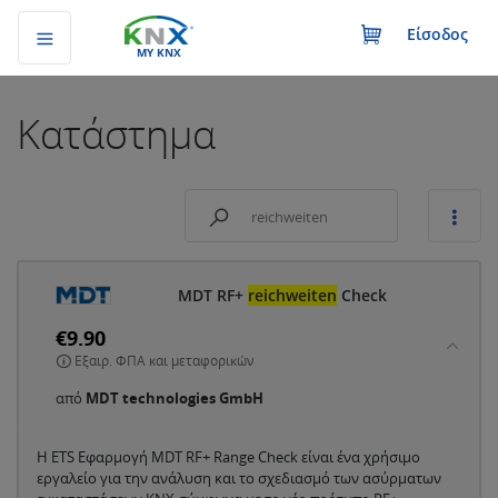
Είσοδος
MY KNX
Κατάστημα
MDT RF+
reichweiten
Check
€9.90
Εξαιρ. ΦΠΑ και μεταφορικών
από
MDT technologies GmbH
Η ETS Εφαρμογή MDT RF+ Range Check είναι ένα χρήσιμο
εργαλείο για την ανάλυση και το σχεδιασμό των ασύρματων