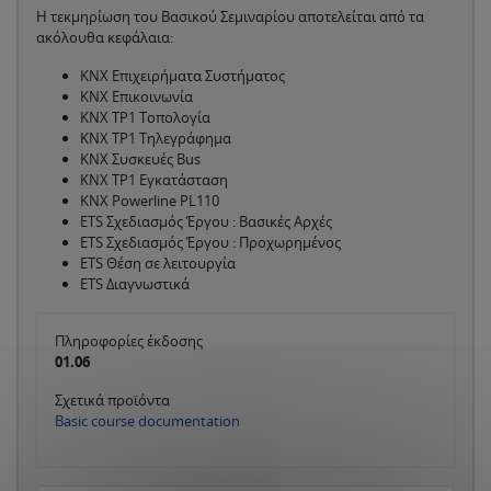
Η τεκμηρίωση του Βασικού Σεμιναρίου αποτελείται από τα
ακόλουθα κεφάλαια:
KNX Επιχειρήματα Συστήματος
KNX Επικοινωνία
KNX TP1 Τοπολογία
KNX TP1 Τηλεγράφημα
KNX Συσκευές Bus
KNX TP1 Εγκατάσταση
KNX Powerline PL110
ETS Σχεδιασμός Έργου : Βασικές Αρχές
ETS Σχεδιασμός Έργου : Προχωρημένος
ETS Θέση σε λειτουργία
ETS Διαγνωστικά
Πληροφορίες έκδοσης
01.06
Σχετικά προϊόντα
Basic course documentation