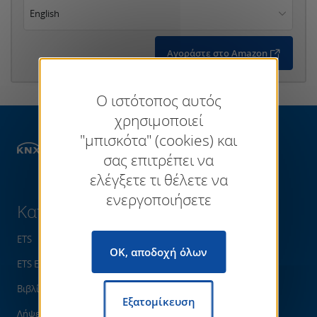
English
Αγοράστε στο Amazon
Ο ιστότοπος αυτός
χρησιμοποιεί
"μπισκότα" (cookies) και
Κατάστημα
Books
σας επιτρέπει να
ελέγξετε τι θέλετε να
ενεργοποιήσετε
Κατάστημα
ETS
OK, αποδοχή όλων
ETS Εφαρμογές
Βιβλία
Εξατομίκευση
Λήψεις