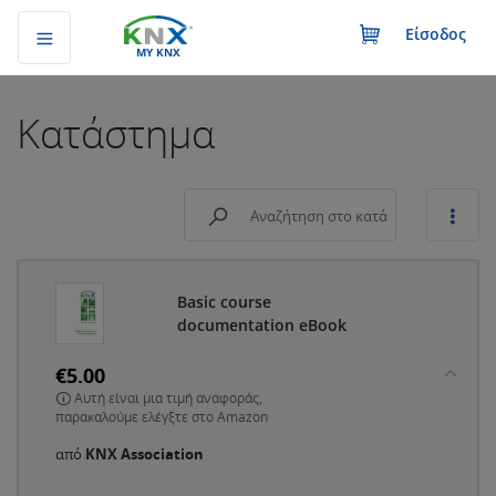
Είσοδος
MY KNX
Κατάστημα
Basic course
documentation eBook
€5.00
Αυτή είναι μια τιμή αναφοράς,
παρακαλούμε ελέγξτε στο Amazon
από
KNX Association