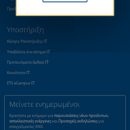
Προδιαγραφές KNX
Υποστήριξη
Κέντρο Υποστήριξης
Υποβάλετε ένα αίτημα
Προτεινόμενα άρθρα
Κοινότητα
ETS eCampus
Μείνετε ενημερωμένοι
Κρατήστε με ενήμερο για
παρουσιάσεις νέων προϊόντων,
αποκλειστικές ενέργειες
και
Προσεχείς εκδηλώσεις
για
επαγγελματίες KNX.