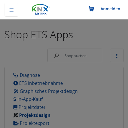
Anmelden
MY KNX
Shop
ETS Apps
Diagnose
ETS Inbetriebnahme
Graphisches Projektdesign
In-App-Kauf
Projektdatei
Projektdesign
Projektexport