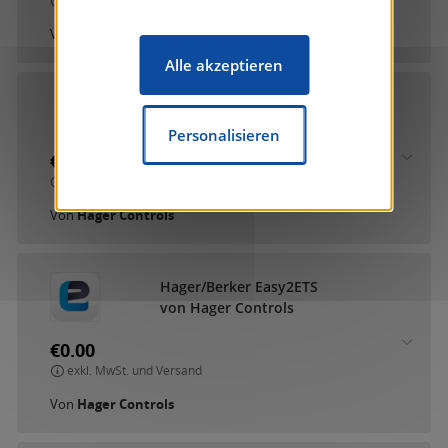
exkl. MwSt. und Versand
Von
Gira Giersiepen GmbH & Co. KG
Alle akzeptieren
Hager RF-TP KNX Gateway
von Hager Controls
Personalisieren
€0.00
exkl. MwSt. und Versand
Von
Hager Controls
Hager/Berker Easy2ETS
von Hager Controls
€0.00
exkl. MwSt. und Versand
Von
Hager Controls