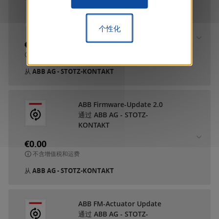
ABB DCA SmartTouch 10
通过 ABB AG - STOTZ-
KONTAKT
个性化
€0.00
不含增值税和运费
从
ABB AG - STOTZ-KONTAKT
ABB Firmware-Update 2.0
通过 ABB AG - STOTZ-
KONTAKT
€0.00
不含增值税和运费
从
ABB AG - STOTZ-KONTAKT
ABB FM-Actuator Update
通过 ABB AG - STOTZ-