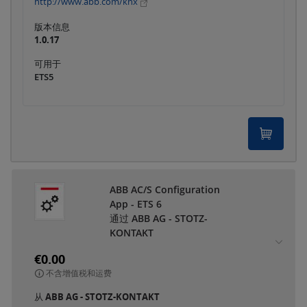
http://www.abb.com/knx
版本信息
1.0.17
可用于
ETS5
ABB AC/S Configuration
App - ETS 6
通过 ABB AG - STOTZ-
KONTAKT
€0.00
不含增值税和运费
从
ABB AG - STOTZ-KONTAKT