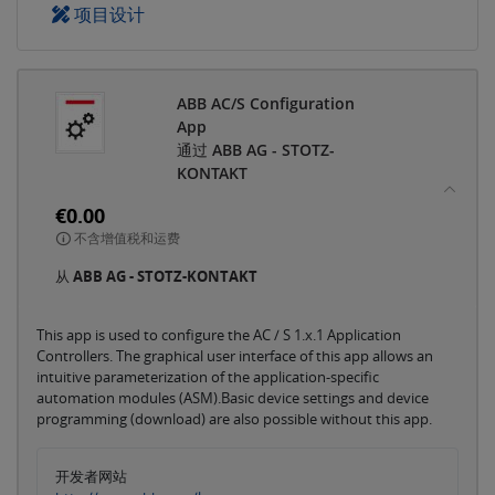
项目设计
ABB AC/S Configuration
App
通过 ABB AG - STOTZ-
KONTAKT
€0.00
不含增值税和运费
从
ABB AG - STOTZ-KONTAKT
This app is used to configure the AC / S 1.x.1 Application
Controllers. The graphical user interface of this app allows an
intuitive parameterization of the application-specific
automation modules (ASM).Basic device settings and device
programming (download) are also possible without this app.
开发者网站