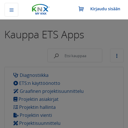
Kirjaudu sisään
MY KNX
Kauppa
ETS Apps
Diagnostiikka
ETS:n käyttöönotto
Graafinen projektisuunnittelu
Projektin asiakirjat
Projektin hallinta
Projektin vienti
Projektisuunnittelu