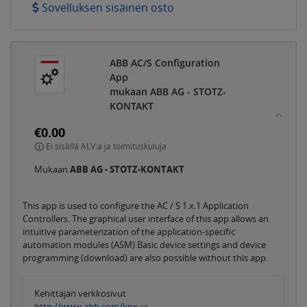
Sovelluksen sisäinen osto
ABB AC/S Configuration
App
mukaan ABB AG - STOTZ-
KONTAKT
€0.00
Ei sisällä ALV:a ja toimituskuluja
Mukaan
ABB AG - STOTZ-KONTAKT
This app is used to configure the AC / S 1.x.1 Application
Controllers. The graphical user interface of this app allows an
intuitive parameterization of the application-specific
automation modules (ASM).Basic device settings and device
programming (download) are also possible without this app.
Kehittäjän verkkosivut
http://www.abb.com/knx