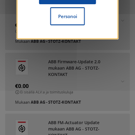
ABB DCA SmartTouch 10
mukaan ABB AG - STOTZ-
KONTAKT
Personoi
€0.00
Ei sisällä ALV:a ja toimituskuluja
Mukaan
ABB AG - STOTZ-KONTAKT
ABB Firmware-Update 2.0
mukaan ABB AG - STOTZ-
KONTAKT
€0.00
Ei sisällä ALV:a ja toimituskuluja
Mukaan
ABB AG - STOTZ-KONTAKT
ABB FM-Actuator Update
mukaan ABB AG - STOTZ-