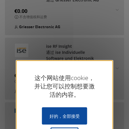
€0.00
不含增值税和运费
从
Griesser Electronic AG
ise RF Insight
通过 ise Individuelle
Software und Elektronik
GmbH
€0.00
这个网站使用cookie，
不含增值税和运费
并让您可以控制想要激
从
ise Individuelle Software und...
活的内容。
MDT RF+ Reichweiten
好的，全部接受
Check
通过 MDT technologies
GmbH