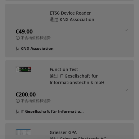
ETS6 Device Reader
通过 KNX Association
€49.00
不含增值税和运费
从
KNX Association
Function Test
通过 IT Gesellschaft für
Informationstechnik mbH
€200.00
不含增值税和运费
从
IT Gesellschaft für Informatio...
Griesser GPA
通过 Griesser Electronic AG