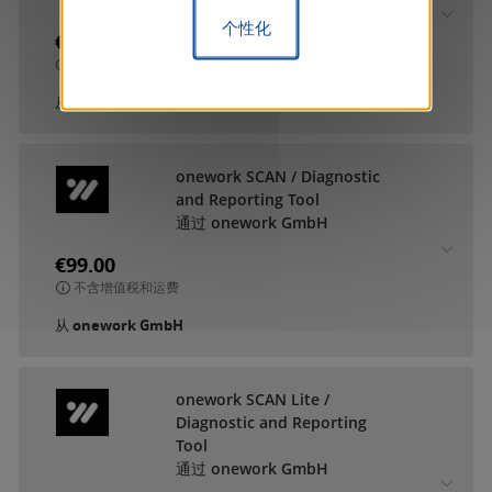
个性化
€9.90
不含增值税和运费
从
MDT technologies GmbH
onework SCAN / Diagnostic
and Reporting Tool
通过 onework GmbH
€99.00
不含增值税和运费
从
onework GmbH
onework SCAN Lite /
Diagnostic and Reporting
Tool
通过 onework GmbH