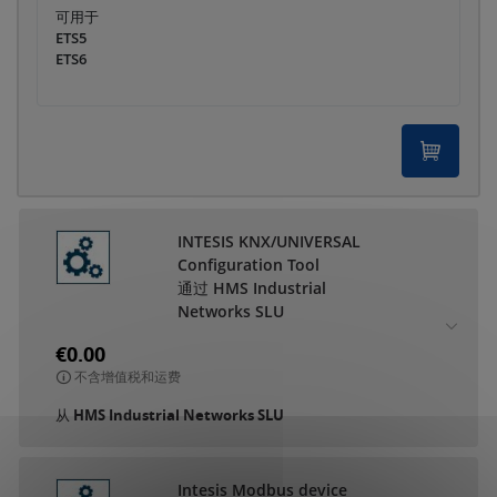
可用于
ETS5
ETS6
INTESIS KNX/UNIVERSAL
Configuration Tool
通过 HMS Industrial
Networks SLU
€0.00
不含增值税和运费
从
HMS Industrial Networks SLU
Intesis Modbus device