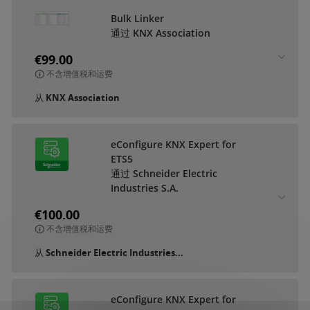
Bulk Linker
通过 KNX Association
€99.00
不含增值税和运费
从
KNX Association
eConfigure KNX Expert for
ETS5
通过 Schneider Electric
Industries S.A.
€100.00
不含增值税和运费
从
Schneider Electric Industries...
eConfigure KNX Expert for