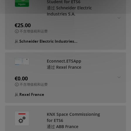
Student for ETS6
通过 Schneider Electric
Industries S.A.
€25.00
不含增值税和运费
从
Schneider Electric Industries...
Econnect.ETSApp
通过 Rexel France
€0.00
不含增值税和运费
从
Rexel France
KNX Space Commissioning
for ETS6
通过 ABB France