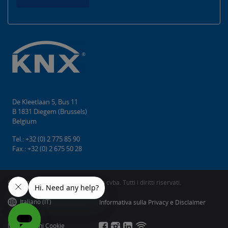
De Kleetlaan 5, Bus 11
B 1831 Diegem (Brussels)
Belgium
Tel.: +32 (0) 2 775 85 90
Fax.: +32 (0) 2 675 50 28
Copyright © 2026 KNX Association cvba. Tutti i diritti riservati.
Italiano (IT)
Informativa sulla Privacy e Disclaimer
Impostazioni Cookie