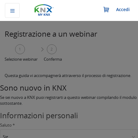
Accedi
MY KNX
Registrazione a un webinar
1
2
Selezione webinar
Conferma
Questa guida vi accompagnerà attraverso il processo di registrazione.
Sono nuovo in KNX
Se sei nuovo a KNX puoi registrarti a questo webinar compilando il modulo
sottostante.
Informazioni personali
Saluto *
Sig.