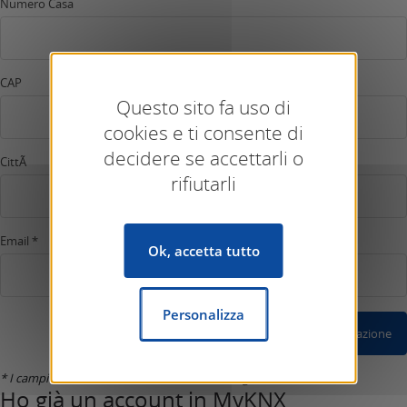
Numero Casa
CAP
Questo sito fa uso di
cookies e ti consente di
decidere se accettarli o
CittÃ
rifiutarli
Email *
Ok, accetta tutto
Personalizza
Conferma Registrazione
* I campi marcati con un asterisco sono obbligatori.
Ho già un account in MyKNX