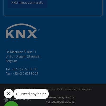
Pidä minut ajan tasalla
De Kleetlaan 5, Bus 11
B 1831 Diegem (Brussels)
Belgium
Tel.: +32 (0) 2 775 85 90
Fax.: +32 (0) 2 675 50 28
Copyright ©️ 2026 KNX Association cvba. Kaikki oikeudet pidätetään.
Tietosuojakäytäntö ja
Suomalainen (FI)
vastuuvapauslauseke