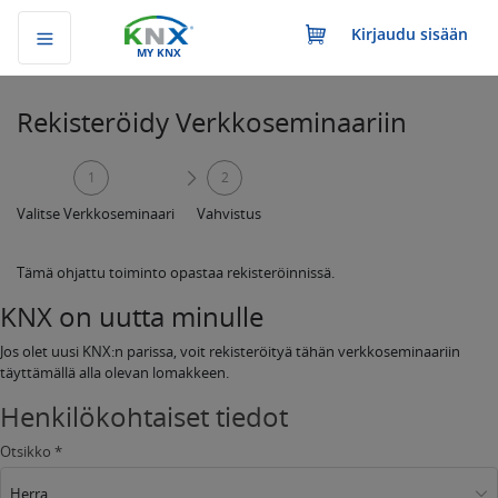
Kirjaudu sisään
MY KNX
Rekisteröidy Verkkoseminaariin
1
2
Valitse Verkkoseminaari
Vahvistus
Tämä ohjattu toiminto opastaa rekisteröinnissä.
KNX on uutta minulle
Jos olet uusi KNX:n parissa, voit rekisteröityä tähän verkkoseminaariin
täyttämällä alla olevan lomakkeen.
Henkilökohtaiset tiedot
Otsikko *
Herra