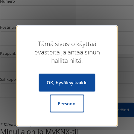
Numero
Postinumero
Tämä sivusto käyttää
evästeitä ja antaa sinun
Kaupunki
hallita niitä.
Sähköposti *
OK, hyväksy kaikki
Personoi
Vahvista rekisteröinti
* Tähdellä merkityt kentät ovat pakollisia.
Minulla on jo MyKNX-tili