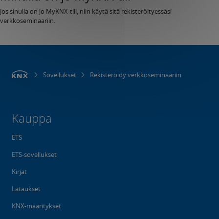
Jos sinulla on jo MyKNX-tili, niin käytä sitä rekisteröityessäsi
verkkoseminaariin.
Sovellukset
Rekisteröidy verkkoseminaariin
Kauppa
ETS
ETS-sovellukset
Kirjat
Lataukset
KNX-määritykset