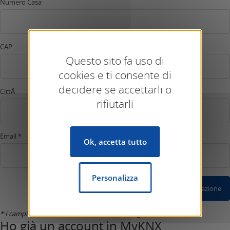
Numero Casa
CAP
Questo sito fa uso di
cookies e ti consente di
decidere se accettarli o
CittÃ
rifiutarli
Email *
Ok, accetta tutto
Personalizza
Conferma Registrazione
* I campi marcati con un asterisco sono obbligatori.
Ho già un account in MyKNX