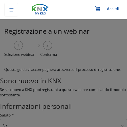
Accedi
MY KNX
Registrazione a un webinar
1
2
Selezione webinar
Conferma
Questa guida vi accompagnerà attraverso il processo di registrazione.
Sono nuovo in KNX
Se sei nuovo a KNX puoi registrarti a questo webinar compilando il modulo
sottostante.
Informazioni personali
Saluto *
Sig.