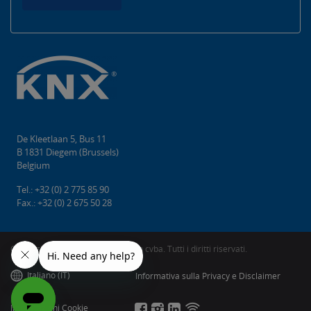
De Kleetlaan 5, Bus 11
B 1831 Diegem (Brussels)
Belgium
Tel.: +32 (0) 2 775 85 90
Fax.: +32 (0) 2 675 50 28
Copyright © 2026 KNX Association cvba. Tutti i diritti riservati.
Italiano (IT)
Informativa sulla Privacy e Disclaimer
Impostazioni Cookie