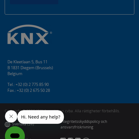
De Kleetlaan 5, Bus 11
B 1831 Diegem (Brussels)
Belgium
Tel.: +32 (0) 2 775 85 90
Fax.: +32 (0) 2 675 50 28
Copyright ©️ 2026 KNX Association cvba. Alla rättigheter förbehålls.
Integritetsskyddspolicy och
Svenska (SV)
ansvarsfriskrivning