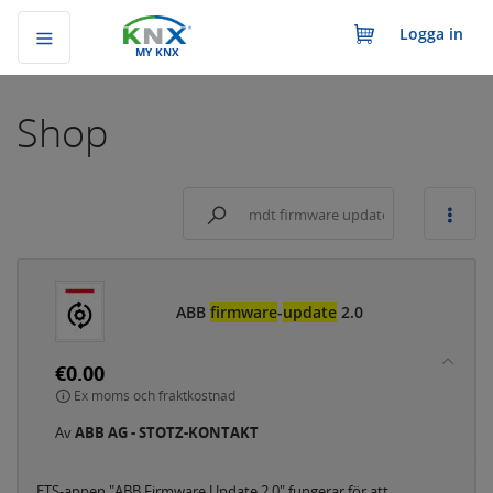
Logga in
MY KNX
Shop
ABB
firmware
-
update
2.0
€0.00
Ex moms och fraktkostnad
Av
ABB AG - STOTZ-KONTAKT
ETS-appen "ABB Firmware Update 2.0" fungerar för att