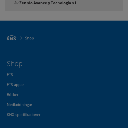
Av
Zennio Avance y Tecnología s.l...
Shop
Shop
ETS
ETS-appar
Böcker
Nedladdningar
KNX-specifikationer