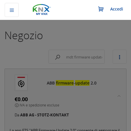
Accedi
MY KNX
Negozio
ABB
firmware
-
update
2.0
€0.00
IVA e spedizione escluse
Da
ABB AG - STOTZ-KONTAKT
La app ETS "ABB Firmware-Update 2.0" consente di aggiornare il