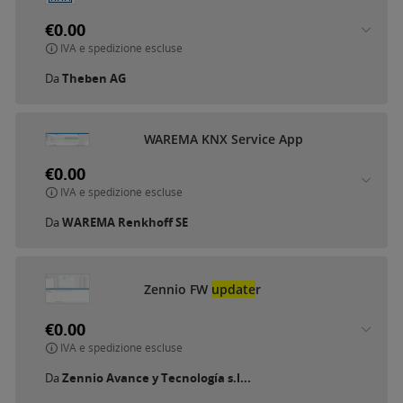
€0.00
IVA e spedizione escluse
Da
Theben AG
WAREMA KNX Service App
€0.00
IVA e spedizione escluse
Da
WAREMA Renkhoff SE
Zennio FW
update
r
€0.00
IVA e spedizione escluse
Da
Zennio Avance y Tecnología s.l...