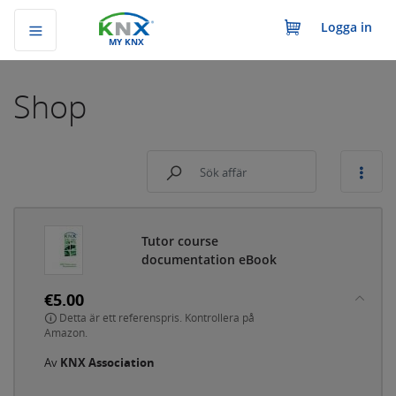
Logga in
MY KNX
Shop
Tutor course
documentation eBook
€5.00
Detta är ett referenspris. Kontrollera på
Amazon.
Av
KNX Association