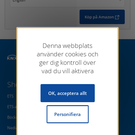
Köp på Amazon
Denna webbplats
använder cookies och
Shop
Books
ger dig kontroll över
vad du vill aktivera
Shop
OK, acceptera allt
ETS
ETS-appar
Personifiera
Böcker
Nedladdningar