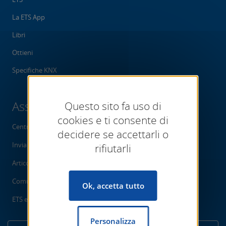
La ETS App
Libri
Ottieni
Specifiche KNX
Assistenza
Questo sito fa uso di
cookies e ti consente di
Centro di assistenza
decidere se accettarli o
Invia una richiesta
rifiutarli
Articoli in primo piano
Comunità
Ok, accetta tutto
ETS eCampus
Personalizza