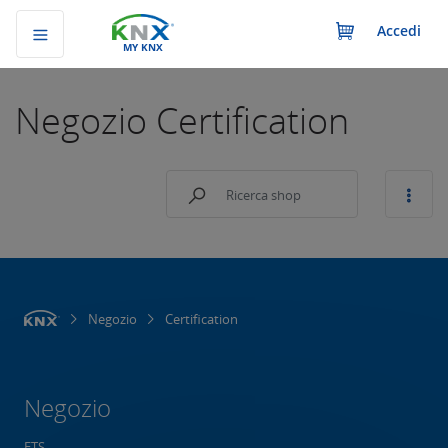
Accedi
MY KNX
Negozio
Certification
Negozio
Certification
Negozio
ETS