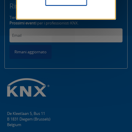
Rimani aggiornato
Tienimi Informato su
lanci di prodotto, azioni esclusive
e
Prossimi eventi
per i professionisti KNX.
Rimani aggiornato
De Kleetlaan 5, Bus 11
B 1831 Diegem (Brussels)
Belgium