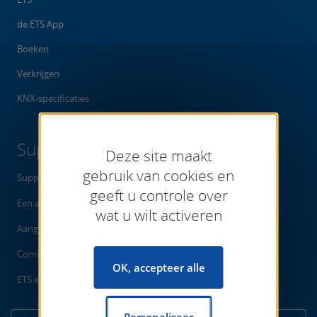
de ETS App
Boeken
Verkrijgen
KNX-specificaties
Support
Deze site maakt
gebruik van cookies en
Support Center
geeft u controle over
Een aanvraag indienen
wat u wilt activeren
Aangeprezen Artikelen
Community
OK, accepteer alle
ETS eCampus
Personaliseer