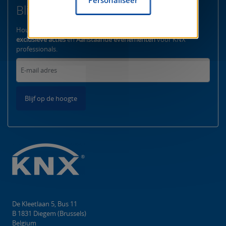
Blijf op de hoogte
Hou me op de hoogte over
lanceringen van producten,
exclusieve acties
en
Aanstaande evenementen
voor KNX
professionals.
Blijf op de hoogte
De Kleetlaan 5, Bus 11
B 1831 Diegem (Brussels)
Belgium