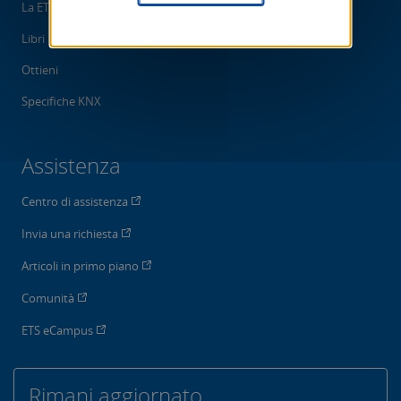
La ETS App
Libri
Ottieni
Specifiche KNX
Assistenza
Centro di assistenza
Invia una richiesta
Articoli in primo piano
Comunità
ETS eCampus
Rimani aggiornato