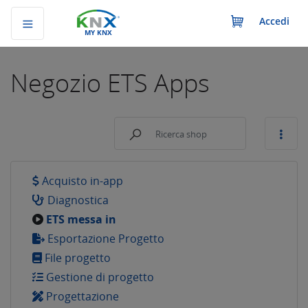
Accedi
MY KNX
Negozio
ETS Apps
Acquisto in-app
Diagnostica
ETS messa in
Esportazione Progetto
File progetto
Gestione di progetto
Progettazione