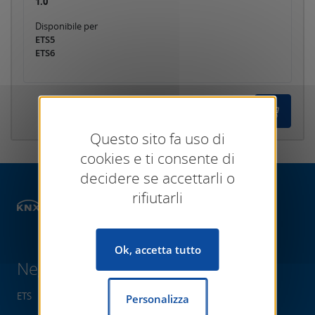
1.0
Disponibile per
ETS5
ETS6
Questo sito fa uso di
cookies e ti consente di
decidere se accettarli o
rifiutarli
Negozio
ETS Apps
ETS messa in
Ok, accetta tutto
Negozio
ETS
Personalizza