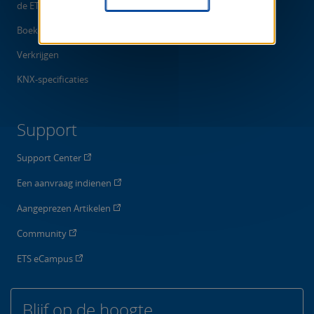
de ETS App
Boeken
Verkrijgen
KNX-specificaties
Support
Support Center
Een aanvraag indienen
Aangeprezen Artikelen
Community
ETS eCampus
Blijf op de hoogte