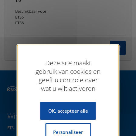
1.0
Beschikbaar voor
ETS5
ETS6
Deze site maakt
gebruik van cookies en
geeft u controle over
wat u wilt activeren
Winkelen
ETS Apps
ETS inbedrijfstelling
OK, accepteer alle
Winkelen
ETS
Personaliseer