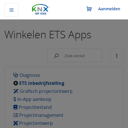
Aanmelden
MY KNX
Winkelen
ETS Apps
Diagnose
ETS inbedrijfstelling
Grafisch projectontwerp
In-App aankoop
Projectbestand
Projectmanagement
Projectontwerp