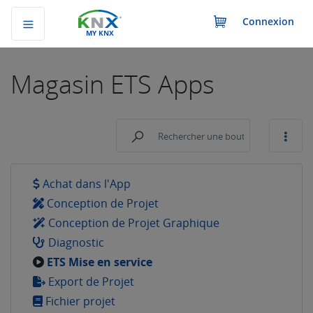
Connexion
MY KNX
Magasin
ETS Apps
Achat dans l'App
Conception de Projet
Conception de Projet Graphique
Diagnostic
ETS Mise en service
Export de Projet
Fichier projet