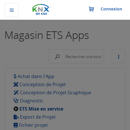
Connexion
MY KNX
Magasin
ETS Apps
Achat dans l'App
Conception de Projet
Conception de Projet Graphique
Diagnostic
ETS Mise en service
Export de Projet
Fichier projet