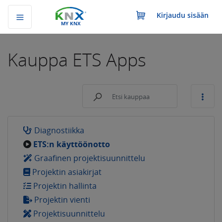
Kirjaudu sisään
MY KNX
Kauppa
ETS Apps
Diagnostiikka
ETS:n käyttöönotto
Graafinen projektisuunnittelu
Projektin asiakirjat
Projektin hallinta
Projektin vienti
Projektisuunnittelu