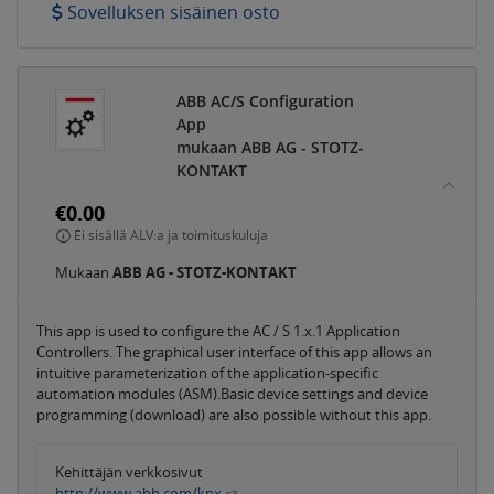
Sovelluksen sisäinen osto
ABB AC/S Configuration
App
mukaan ABB AG - STOTZ-
KONTAKT
€0.00
Ei sisällä ALV:a ja toimituskuluja
Mukaan
ABB AG - STOTZ-KONTAKT
This app is used to configure the AC / S 1.x.1 Application
Controllers. The graphical user interface of this app allows an
intuitive parameterization of the application-specific
automation modules (ASM).Basic device settings and device
programming (download) are also possible without this app.
Kehittäjän verkkosivut
http://www.abb.com/knx