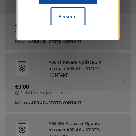
ABB DCA SmartTouch 10
mukaan ABB AG - STOTZ-
KONTAKT
Personoi
€0.00
Ei sisällä ALV:a ja toimituskuluja
Mukaan
ABB AG - STOTZ-KONTAKT
ABB Firmware-Update 2.0
mukaan ABB AG - STOTZ-
KONTAKT
€0.00
Ei sisällä ALV:a ja toimituskuluja
Mukaan
ABB AG - STOTZ-KONTAKT
ABB FM-Actuator Update
mukaan ABB AG - STOTZ-